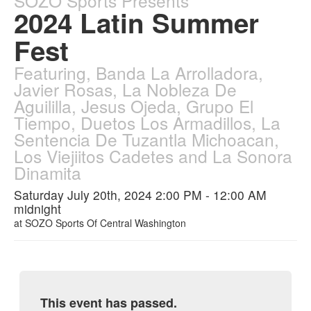
SOZO Sports Presents
2024 Latin Summer
Fest
Featuring, Banda La Arrolladora,
Javier Rosas, La Nobleza De
Aguililla, Jesus Ojeda, Grupo El
Tiempo, Duetos Los Armadillos, La
Sentencia De Tuzantla Michoacan,
Los Viejiitos Cadetes and La Sonora
Dinamita
Saturday July 20th, 2024 2:00 PM - 12:00 AM
midnight
at
SOZO Sports Of Central Washington
This event has passed.