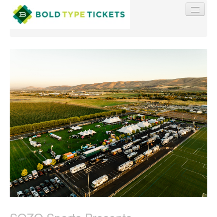
Find My Order
Event Manager Sign In
Sell Tickets
0